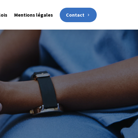
Contact
lois
Mentions légales
c la même approche orientée
s regroupe notamment des
 la préservation de la qualité
e.
ociaux, coordinateurs et