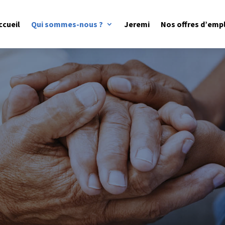
ccueil
Qui sommes-nous ?
Jeremi
Nos offres d’emp
onsortium de 3 fédérations pluralistes œuvrant ave
 la
CODEF
, et la
FEDOM
. Chacune de ces fédération
ou des centres de coordination dont les o
bjectifs sont
e vie du bénéficiaire et le maintien de son autonomi
e plus de 3500 prestataires à domicile, assistants s
collabore avec un vaste réseau de professionnels.