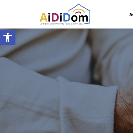
A
Ouvrir la barre d’outils
AiDiDom est porté par un c
bénéficiaire :
ACCOORD
,
services d’aide à domicile 
d
Ce consortium représent